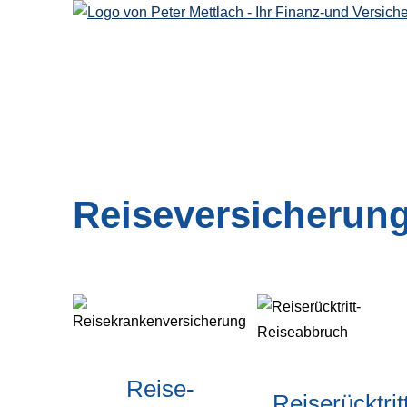
Reiseversicherun
Reise­
Reiserücktrit