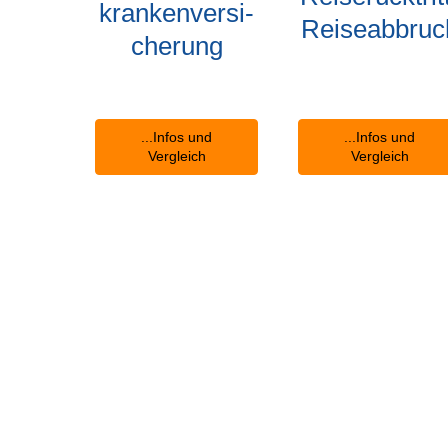
kranken­ver­si­
Reiseabbruc
che­rung
...Infos und
...Infos und
Vergleich
Vergleich